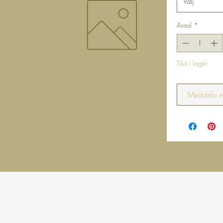
Välj
Antal
*
Slut i lager
Meddela mi