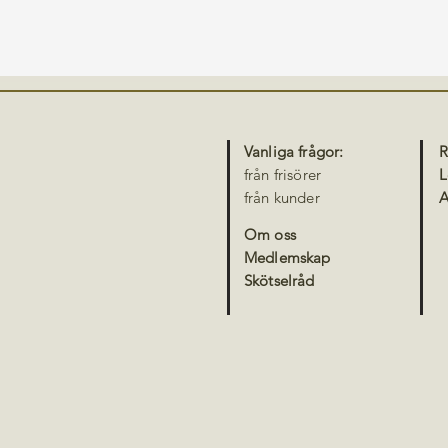
Vanliga frågor:
R
från frisörer
L
från kunder
A
Om oss
Medlemskap
Skötselråd