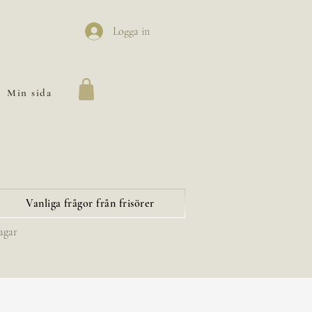
Logga in
Min sida
Vanliga frågor från frisörer
agar