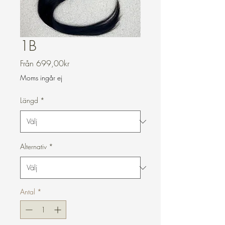
1B
Reapris
Från
699,00kr
Moms ingår ej
Längd
*
Alternativ
*
Antal
*