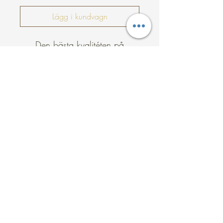
Lägg i kundvagn
Den bästa kvalitéten på
marknaden.
Rémyhår som är tjockt från rot
till topp.
Trasselfritt och silkeslent. Känns
som ditt egna hår i kvalitet.
Storlek på fästen: Bredd: 3
cm höjd: 0,8 cm.
12 slingor i varje paket.
Vikt per slinga: 0,225 g -
0,25 g.
©2022 av Giadaextensions.