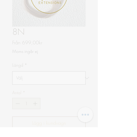
8N
Reapris
Från
699,00kr
Moms ingår ej
Längd
*
Antal
*
Lägg i kundvagn