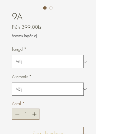
9A
Reapris
Från
399,00kr
Moms ingår ej
Längd
*
Alternativ
*
Antal
*
Lägg i kundvagn