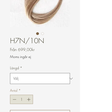
H7N/10N
Reapris
Från
699,00kr
Moms ingår ej
Längd
*
Antal
*