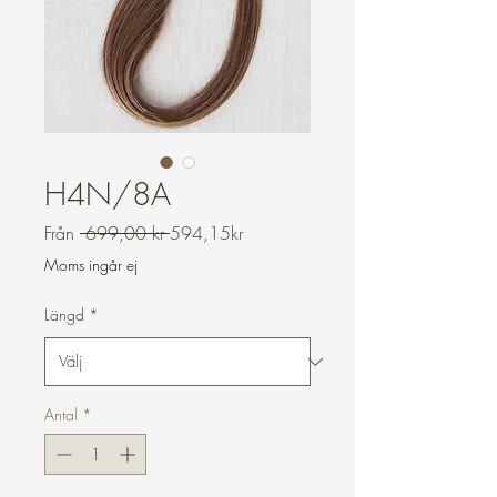
H4N/8A
Ordinarie
Reapris
Från
 699,00 kr 
594,15kr
pris
Moms ingår ej
Längd
*
Antal
*