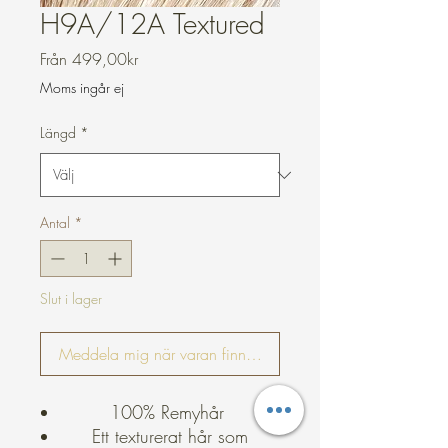
H9A/12A Textured
Reapris
Från
499,00kr
Moms ingår ej
Längd
*
Antal
*
Slut i lager
Meddela mig när varan finns i lager
100% Remyhår
Ett texturerat hår som