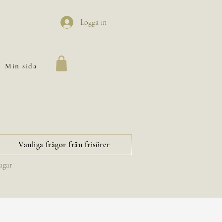
Logga in
Min sida
Vanliga frågor från frisörer
agar