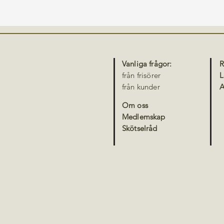
Vanliga frågor:
R
från frisörer
L
från kunder
A
Om oss
Medlemskap
Skötselråd